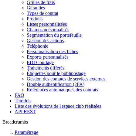
Grilles de frais
Garanties
Types de contrat
Produits
Listes personnalisées
Champs personnalisés
Segmentation du portefeuille
Gestion des actions
Téléphonie
Personnalisation des fiches
Exports personnalisés
EDI Courtage
Traitements différés
Étiquettes pour le publipostage
Gestion des comptes de services externes
Double authentification (2FA)
Références automatiques des contrats
FAQ
Tutoriels
Liste des évolutions de l'espace club réalisées
API REST
Breadcrumbs
Paramétrage