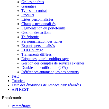
Grilles de frais
Garanties
Types de contrat
Produits
Listes personnalisées
Champs personnalisés
Segmentation du portefeuille
Gestion des actions
Téléphonie
Personnalisation des fiches
Exports personnalisés
EDI Courtage
Traitements différés
Étiquettes pour le publipostage
Gestion des comptes de services externes
Double authentification (2FA)
Références automatiques des contrats
FAQ
Tutoriels
Liste des évolutions de l'espace club réalisées
API REST
Breadcrumbs
Paramétrage