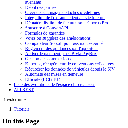
avenants
Détail des primes
Créer des chaînages de tâches prédéfinies
Intégration de l'extranet client au site internet
Dématérialisation de factures sous Chorus Pro
Souscrire à ConvertAPI
Formules de garanties
Votez ou suggérez des améliorations
Comparateur So-soft pour assurances santé
Règlement des quittances par l'apporteur
Activer le paiement par CB via PayBox
Gestion des commissions
Kanonik, récupérateur de conventions collectives
Récupérer les données de véhicules depuis le SIV
Automate des mises en demeure
Efficiale (LCB-FT)
Liste des évolutions de l'espace club réalisées
API REST
Breadcrumbs
Tutoriels
On this Page