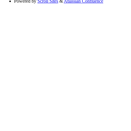
Powered by
Scroll Sites
&
Atlassian Confluence