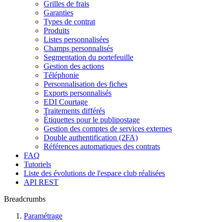
Grilles de frais
Garanties
Types de contrat
Produits
Listes personnalisées
Champs personnalisés
Segmentation du portefeuille
Gestion des actions
Téléphonie
Personnalisation des fiches
Exports personnalisés
EDI Courtage
Traitements différés
Étiquettes pour le publipostage
Gestion des comptes de services externes
Double authentification (2FA)
Références automatiques des contrats
FAQ
Tutoriels
Liste des évolutions de l'espace club réalisées
API REST
Breadcrumbs
Paramétrage