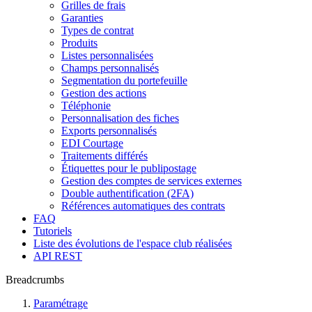
Grilles de frais
Garanties
Types de contrat
Produits
Listes personnalisées
Champs personnalisés
Segmentation du portefeuille
Gestion des actions
Téléphonie
Personnalisation des fiches
Exports personnalisés
EDI Courtage
Traitements différés
Étiquettes pour le publipostage
Gestion des comptes de services externes
Double authentification (2FA)
Références automatiques des contrats
FAQ
Tutoriels
Liste des évolutions de l'espace club réalisées
API REST
Breadcrumbs
Paramétrage